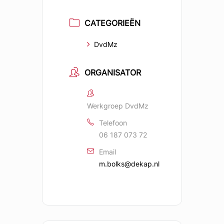
CATEGORIEËN
DvdMz
ORGANISATOR
Werkgroep DvdMz
Telefoon
06 187 073 72
Email
m.bolks@dekap.nl