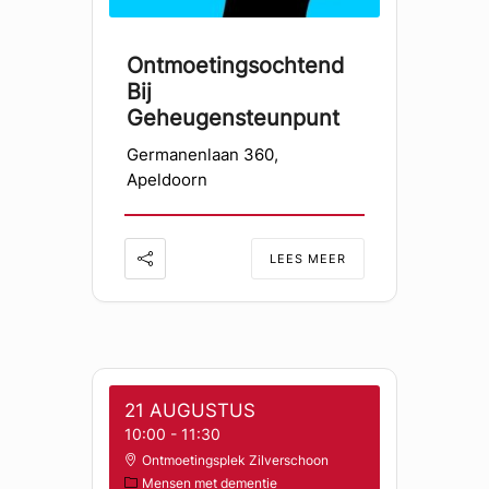
Ontmoetingsochtend
Bij
Geheugensteunpunt
Germanenlaan 360,
Apeldoorn
LEES MEER
21 AUGUSTUS
10:00
-
11:30
Ontmoetingsplek Zilverschoon
Mensen met dementie