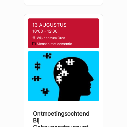
13 AUGUSTUS
10:00
-
12:00
Wijkcentrum Orca
Mensen met dementie
Ontmoetingsochtend
Bij