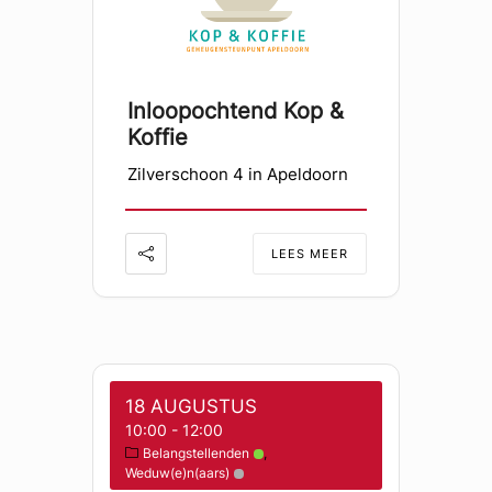
Inloopochtend Kop &
Koffie
Zilverschoon 4 in Apeldoorn
LEES MEER
18 AUGUSTUS
10:00
-
12:00
Belangstellenden
Weduw(e)n(aars)