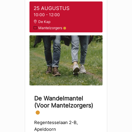
25 AUGUSTUS
10:00
-
12:00
De Kap
Mantelzorgers
De Wandelmantel
(voor Mantelzorgers)
Regentesselaan 2-B,
Apeldoorn