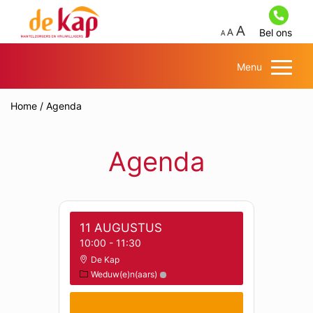
Bel ons
Menu
Home
/
Agenda
Agenda
11 AUGUSTUS
10:00
-
11:30
De Kap
Weduw(e)n(aars)