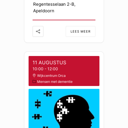
Regentesselaan 2-B,
Apeldoorn
LEES MEER
11 AUGUSTUS
10:00
-
12:00
Wijkcentrum Orca
Mensen met dementie