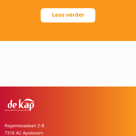
Lees verder
Regentesselaan 2-B
7316 AC Apeldoorn