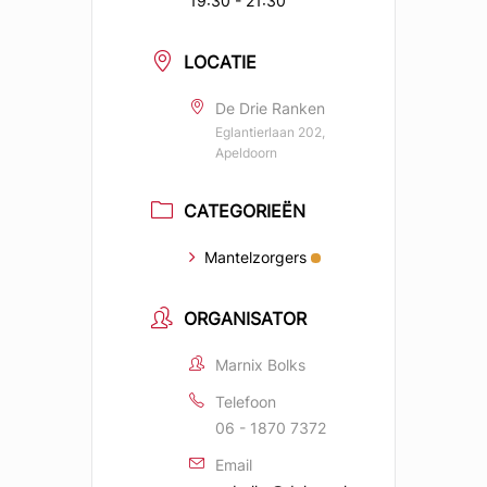
19:30 - 21:30
LOCATIE
De Drie Ranken
Eglantierlaan 202,
Apeldoorn
CATEGORIEËN
Mantelzorgers
ORGANISATOR
Marnix Bolks
Telefoon
06 - 1870 7372
Email