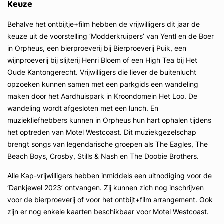
Keuze
Behalve het ontbijtje+film hebben de vrijwilligers dit jaar de
keuze uit de voorstelling ‘Modderkruipers’ van Yentl en de Boer
in Orpheus, een bierproeverij bij Bierproeverij Puik, een
wijnproeverij bij slijterij Henri Bloem of een High Tea bij Het
Oude Kantongerecht. Vrijwilligers die liever de buitenlucht
opzoeken kunnen samen met een parkgids een wandeling
maken door het Aardhuispark in Kroondomein Het Loo. De
wandeling wordt afgesloten met een lunch. En
muziekliefhebbers kunnen in Orpheus hun hart ophalen tijdens
het optreden van Motel Westcoast. Dit muziekgezelschap
brengt songs van legendarische groepen als The Eagles, The
Beach Boys, Crosby, Stills & Nash en The Doobie Brothers.
Alle Kap-vrijwilligers hebben inmiddels een uitnodiging voor de
‘Dankjewel 2023’ ontvangen. Zij kunnen zich nog inschrijven
voor de bierproeverij of voor het ontbijt+film arrangement. Ook
zijn er nog enkele kaarten beschikbaar voor Motel Westcoast.