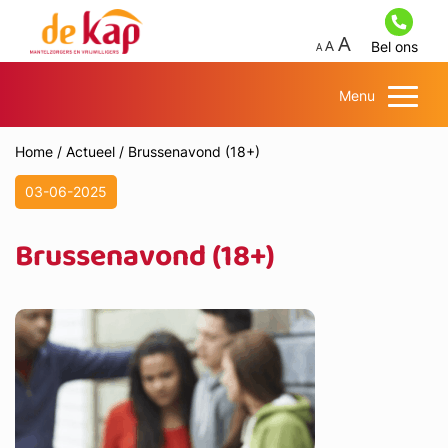
Bel ons
Menu
Home
/
Actueel
/
Brussenavond (18+)
03-06-2025
Brussenavond (18+)