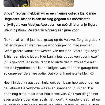
Sinds 1 februari hebben wij er een nieuwe collega bij: Rianne
Hagelaars. Rianne is aan de slag gegaan als coördinator
vrijwilligers van Maatjes Apeldoorn en coördinator vrijwilligers
Steun bij Rouw. Ze stelt zich graag aan jullie voor!
“
Ik kom al ruim 5 jaar heel graag op de Veluwe. Zo graag dat ik
het sinds januari mijn nieuwe woonomgeving mag noemen.
Geëmigreerd vanuit het westen van het land (Voorburg), begin
ik hier een nieuw leven. Hier kan ik iets opbouwen voor mezelf
(huis gekocht) en in de Randstad lukte dat in m’n eentje niet;
met de hypotheek die ik kon krijgen was daar een garagebox
zo ongeveer de enige optie. Dat vond ik net iets te klein 😊
Heel fijn dat ik naast een huis, ook een baan heb gevonden op
de Veluwe! De volgorde was even spannend (huis had ik al,
baan nog niet), maar daar hou ik wel van. Ook van dingen net
even anders doen dan ‘zoals het hoort’. Ik wandel graag, zit op
tekenen en schilderen, houd van lezen, reizen, muziek, cultuur