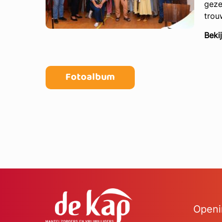
geze
trou
Beki
Fotoalbum
Openi