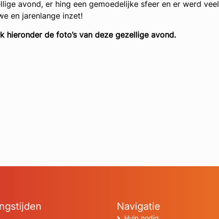
llige avond, er hing een gemoedelijke sfeer en er werd veel b
we en jarenlange inzet!
jk hieronder de foto’s van deze gezellige avond.
ngstijden
Navigatie
Hulp nodig