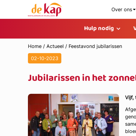
Over ons
Hulp nodig
Home
/
Actueel
/
Feestavond jubilarissen
02-10-2023
Jubilarissen in het zonne
Vijf,
Afge
geno
same
bloe