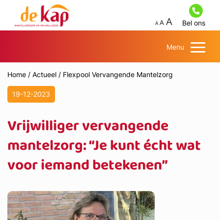
Bel ons
Menu
Home
/
Actueel
/
Flexpool Vervangende Mantelzorg
19-12-2023
Vrijwilliger vervangende
mantelzorg: “Je kunt écht wat
voor iemand betekenen”