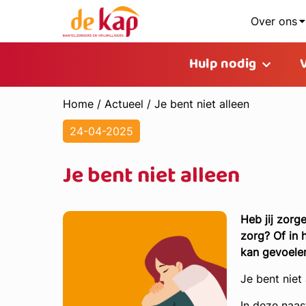
Over ons
Hulp nodig
Home
/
Actueel
/
Je bent niet alleen
24-04-2025
Je bent niet alleen
Heb jij zorg
zorg? Of in 
kan gevoelen
Je bent niet
In deze naas