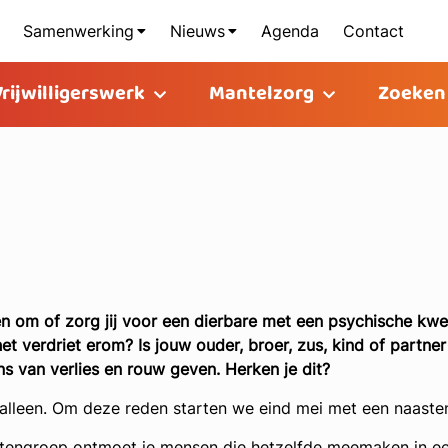
Samenwerking
Nieuws
Agenda
Contact
Vrijwilligerswerk
Mantelzorg
Zoeken
en om of zorg jij voor een dierbare met een psychische kwets
het verdriet erom? Is jouw ouder, broer, zus, kind of partne
s van verlies en rouw geven. Herken je dit?
 alleen. Om deze reden starten we eind mei met een naaste
tengroep ontmoet je mensen die hetzelfde meemaken in een so