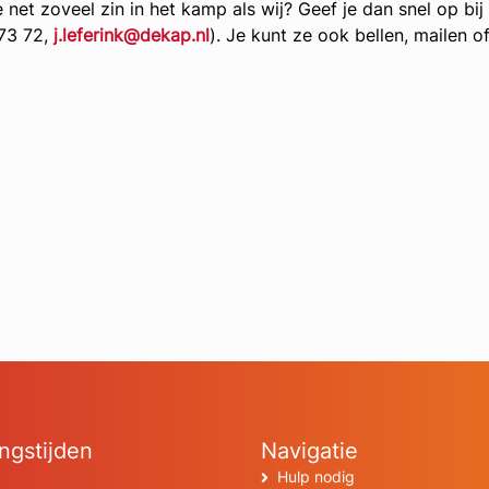
net zoveel zin in het kamp als wij? Geef je dan snel op bi
73 72,
j.leferink@dekap.nl
). Je kunt ze ook bellen, mailen o
ngstijden
Navigatie
Hulp nodig