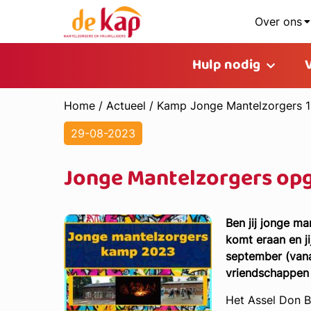
Over ons
Hulp nodig
Home
/
Actueel
/
Kamp Jonge Mantelzorgers 
29-08-2023
Jonge Mantelzorgers opg
Ben jij jonge m
komt eraan en ji
september (vana
vriendschappen 
Het Assel Don B