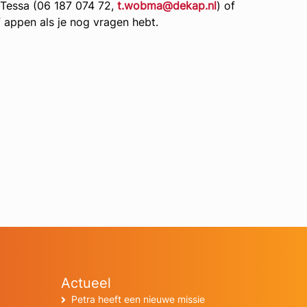
j Tessa (06 187 074 72,
t.wobma@dekap.nl
) of
f appen als je nog vragen hebt.
Actueel
Petra heeft een nieuwe missie