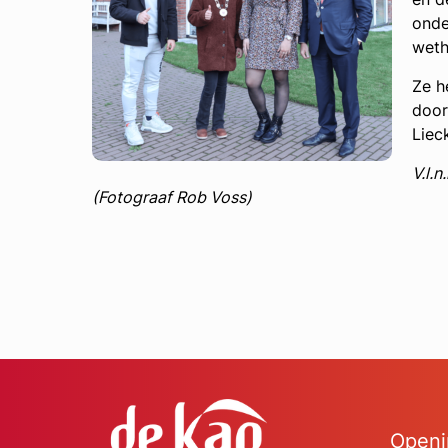
onde
weth
Ze h
door
Lieck
V.l.
(Fotograaf Rob Voss)
Openi