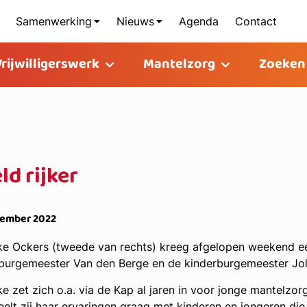
Samenwerking
Nieuws
Agenda
Contact
Vrijwilligerswerk
Mantelzorg
Zoeken
ld rijker
cember 2022
ke Ockers (tweede van rechts) kreeg afgelopen weekend een
burgemeester Van den Berge en de kinderburgemeester Jo
ke zet zich o.a. via de Kap al jaren in voor jonge mantelzor
eelt zij haar ervaringen graag met kinderen en jongeren die i