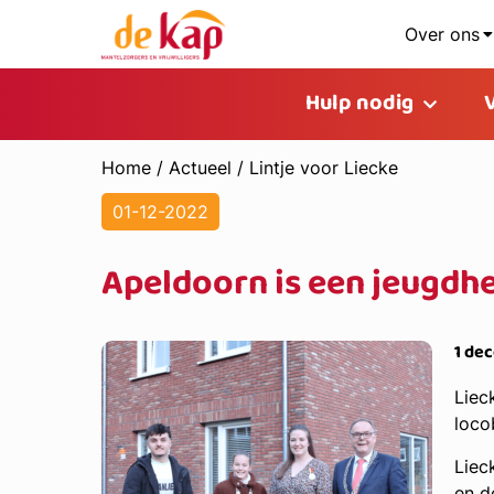
Over ons
Hulp nodig
Home
/
Actueel
/
Lintje voor Liecke
01-12-2022
Apeldoorn is een jeugdhe
1 de
Liec
loco
Liec
en d