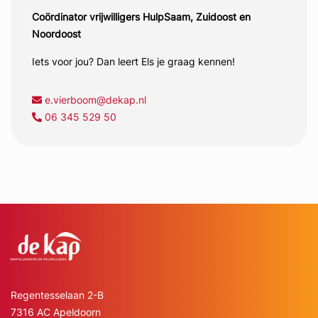
Coördinator vrijwilligers HulpSaam, Zuidoost en
Noordoost
Iets voor jou? Dan leert Els je graag kennen!
e.vierboom@dekap.nl
06 345 529 50
Regentesselaan 2-B
7316 AC Apeldoorn