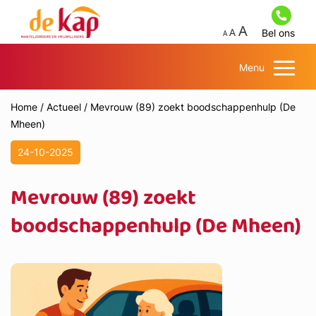
Bel ons
Menu
Home
/
Actueel
/
Mevrouw (89) zoekt boodschappenhulp (De
Mheen)
24-10-2025
Mevrouw (89) zoekt
boodschappenhulp (De Mheen)