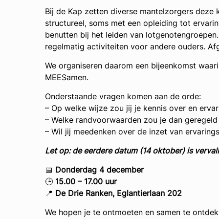
Bij de Kap zetten diverse mantelzorgers deze k
structureel, soms met een opleiding tot ervar
benutten bij het leiden van lotgenotengroepen
regelmatig activiteiten voor andere ouders. Afg
We organiseren daarom een bijeenkomst waarin
MEESamen.
Onderstaande vragen komen aan de orde:
– Op welke wijze zou jij je kennis over en erva
– Welke randvoorwaarden zou je dan geregeld
– Wil jij meedenken over de inzet van ervarin
Let op: de eerdere datum (14 oktober) is vervall
📅
Donderdag 4 december
🕒
15.00 – 17.00 uur
📍
De Drie Ranken, Eglantierlaan 202
We hopen je te ontmoeten en samen te ontdekk