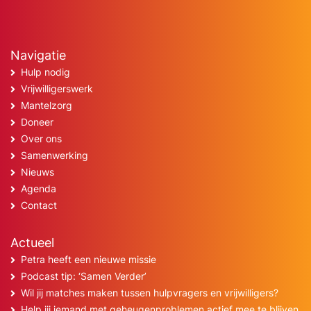
Navigatie
Hulp nodig
Vrijwilligerswerk
Mantelzorg
Doneer
Over ons
Samenwerking
Nieuws
Agenda
Contact
Actueel
Petra heeft een nieuwe missie
Podcast tip: ‘Samen Verder’
Wil jij matches maken tussen hulpvragers en vrijwilligers?
Help jij iemand met geheugenproblemen actief mee te blijven