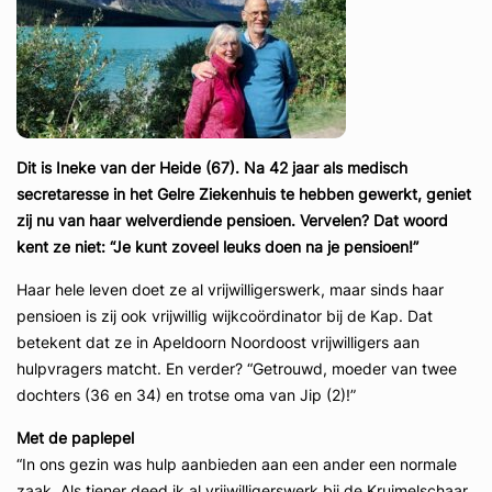
Dit is Ineke van der Heide (67). Na 42 jaar als medisch
secretaresse in het Gelre Ziekenhuis te hebben gewerkt, geniet
zij nu van haar welverdiende pensioen. Vervelen? Dat woord
kent ze niet: “Je kunt zoveel leuks doen na je pensioen!”
Haar hele leven doet ze al vrijwilligerswerk, maar sinds haar
pensioen is zij ook vrijwillig wijkcoördinator bij de Kap. Dat
betekent dat ze in Apeldoorn Noordoost vrijwilligers aan
hulpvragers matcht. En verder? “Getrouwd, moeder van twee
dochters (36 en 34) en trotse oma van Jip (2)!”
Met de paplepel
“In ons gezin was hulp aanbieden aan een ander een normale
zaak. Als tiener deed ik al vrijwilligerswerk bij de Kruimelschaar