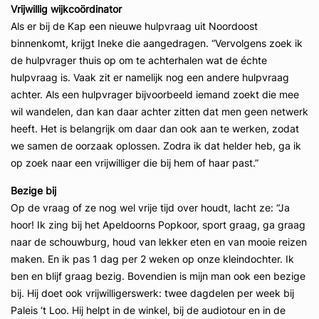
Vrijwillig wijkcoördinator
Als er bij de Kap een nieuwe hulpvraag uit Noordoost
binnenkomt, krijgt Ineke die aangedragen. “Vervolgens zoek ik
de hulpvrager thuis op om te achterhalen wat de échte
hulpvraag is. Vaak zit er namelijk nog een andere hulpvraag
achter. Als een hulpvrager bijvoorbeeld iemand zoekt die mee
wil wandelen, dan kan daar achter zitten dat men geen netwerk
heeft. Het is belangrijk om daar dan ook aan te werken, zodat
we samen de oorzaak oplossen. Zodra ik dat helder heb, ga ik
op zoek naar een vrijwilliger die bij hem of haar past.”
Bezige bij
Op de vraag of ze nog wel vrije tijd over houdt, lacht ze: “Ja
hoor! Ik zing bij het Apeldoorns Popkoor, sport graag, ga graag
naar de schouwburg, houd van lekker eten en van mooie reizen
maken. En ik pas 1 dag per 2 weken op onze kleindochter. Ik
ben en blijf graag bezig. Bovendien is mijn man ook een bezige
bij. Hij doet ook vrijwilligerswerk: twee dagdelen per week bij
Paleis ‘t Loo. Hij helpt in de winkel, bij de audiotour en in de