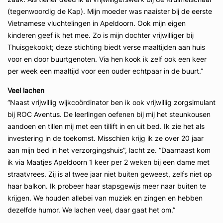
(tegenwoordig de Kap). Mijn moeder was naaister bij de eerste
Vietnamese vluchtelingen in Apeldoorn. Ook mijn eigen
kinderen geef ik het mee. Zo is mijn dochter vrijwilliger bij
Thuisgekookt; deze stichting biedt verse maaltijden aan huis
voor en door buurtgenoten. Via hen kook ik zelf ook een keer
per week een maaltijd voor een ouder echtpaar in de buurt.”
Veel lachen
“Naast vrijwillig wijkcoördinator ben ik ook vrijwillig zorgsimulant
bij ROC Aventus. De leerlingen oefenen bij mij het steunkousen
aandoen en tillen mij met een tillift in en uit bed. Ik zie het als
investering in de toekomst. Misschien krijg ik ze over 20 jaar
aan mijn bed in het verzorgingshuis”, lacht ze. “Daarnaast kom
ik via Maatjes Apeldoorn 1 keer per 2 weken bij een dame met
straatvrees. Zij is al twee jaar niet buiten geweest, zelfs niet op
haar balkon. Ik probeer haar stapsgewijs meer naar buiten te
krijgen. We houden allebei van muziek en zingen en hebben
dezelfde humor. We lachen veel, daar gaat het om.”