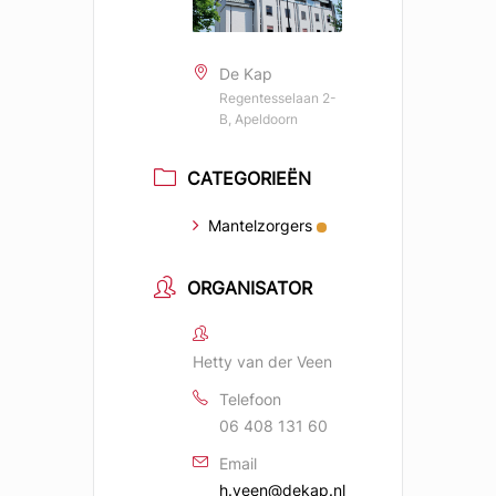
De Kap
Regentesselaan 2-
B, Apeldoorn
CATEGORIEËN
Mantelzorgers
ORGANISATOR
Hetty van der Veen
Telefoon
06 408 131 60
Email
h.veen@dekap.nl