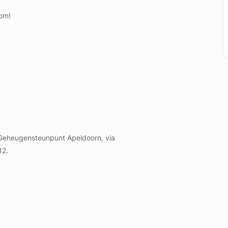
kom!
 Geheugensteunpunt Apeldoorn, via
12.