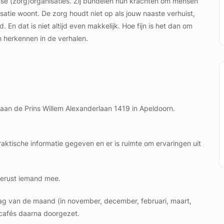
rnse (zorg)organisaties. Zij bundelen hun krachten om mensen
atie woont. De zorg houdt niet op als jouw naaste verhuist,
En dat is niet altijd even makkelijk. Hoe fijn is het dan om
 herkennen in de verhalen.
an de Prins Willem Alexanderlaan 1419 in Apeldoorn.
aktische informatie gegeven en er is ruimte om ervaringen uit
gerust iemand mee.
dag van de maand (in november, december, februari, maart,
 cafés daarna doorgezet.