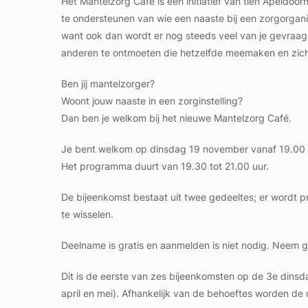
Het Mantelzorg Café is een initiatief van tien Apeldoo
te ondersteunen van wie een naaste bij een zorgorganis
want ook dan wordt er nog steeds veel van je gevraagd. 
anderen te ontmoeten die hetzelfde meemaken en zich
Ben jij mantelzorger?
Woont jouw naaste in een zorginstelling?
Dan ben je welkom bij het nieuwe Mantelzorg Café.
Je bent welkom op dinsdag 19 november vanaf 19.00 a
Het programma duurt van 19.30 tot 21.00 uur.
De bijeenkomst bestaat uit twee gedeeltes; er wordt pr
te wisselen.
Deelname is gratis en aanmelden is niet nodig. Neem 
Dit is de eerste van zes bijeenkomsten op de 3e dins
april en mei). Afhankelijk van de behoeftes worden de