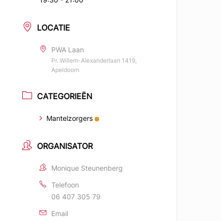
LOCATIE
PWA Laan
Pr. Willem-Alexanderlaan 1419,
Apeldoorn
CATEGORIEËN
Mantelzorgers
ORGANISATOR
Monique Steunenberg
Telefoon
06 407 305 79
Email