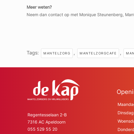
Meer weten?
Neem dan contact op met Monique Steunenberg, Mante
Tags:
,
,
MANTELZORG
MANTELZORGCAFE
MAN
Openi
Maanda
Dinsdag
Regentesselaan 2-B
Woensd
7316 AC Apeldoorn
055 529 55 20
Donderd