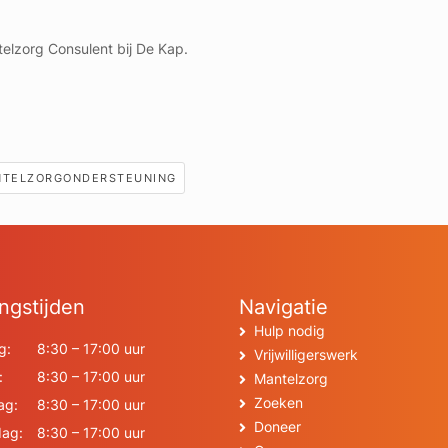
lzorg Consulent bij De Kap.
TELZORGONDERSTEUNING
ngstijden
Navigatie
Hulp nodig
g:
8:30 – 17:00 uur
Vrijwilligerswerk
:
8:30 – 17:00 uur
Mantelzorg
Zoeken
ag:
8:30 – 17:00 uur
Doneer
ag:
8:30 – 17:00 uur