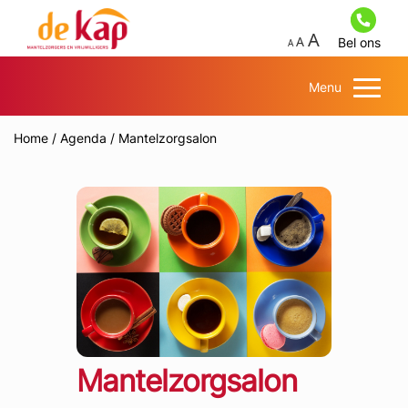
Bel ons
Menu
Home
/
Agenda
/
Mantelzorgsalon
Mantelzorgsalon