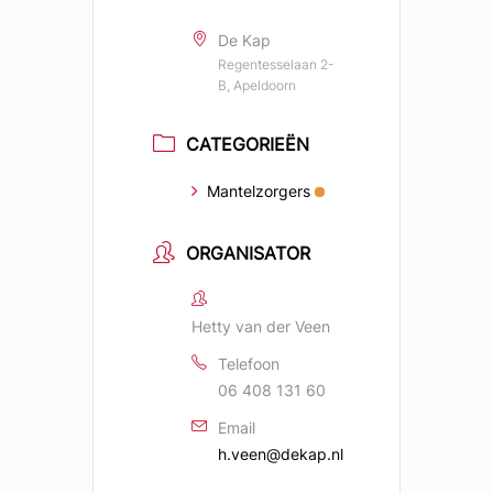
De Kap
Regentesselaan 2-
B, Apeldoorn
CATEGORIEËN
Mantelzorgers
ORGANISATOR
Hetty van der Veen
Telefoon
06 408 131 60
Email
h.veen@dekap.nl