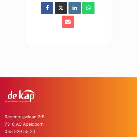
Regentesselaan 2-B
7316 AC Apeldoorn
055 529 55 20