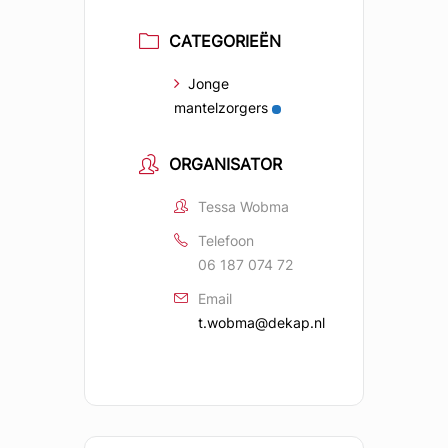
CATEGORIEËN
Jonge
mantelzorgers
ORGANISATOR
Tessa Wobma
Telefoon
06 187 074 72
Email
t.wobma@dekap.nl