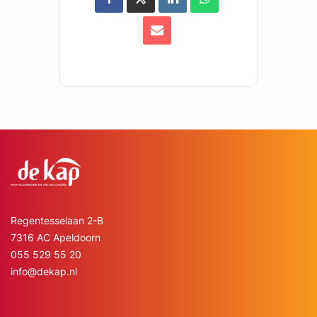
Regentesselaan 2-B
7316 AC Apeldoorn
055 529 55 20
info@dekap.nl