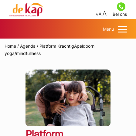
Bel ons
Menu
Home
/
Agenda
/
Platform KrachtigApeldoorn:
yoga/mindfullness
Platform