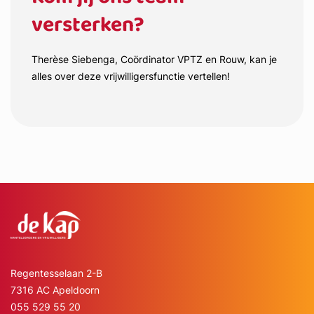
versterken?
Therèse Siebenga, Coördinator VPTZ en Rouw, kan je
alles over deze vrijwilligersfunctie vertellen!
Regentesselaan 2-B
7316 AC Apeldoorn
055 529 55 20