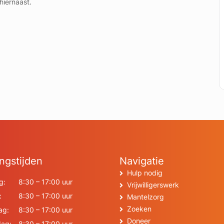
hiernaast.
ngstijden
Navigatie
Hulp nodig
g:
8:30 – 17:00 uur
Vrijwilligerswerk
:
8:30 – 17:00 uur
Mantelzorg
Zoeken
ag:
8:30 – 17:00 uur
Doneer
ag:
8:30 – 17:00 uur