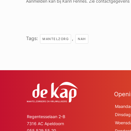
Aanmelden kan bij Karin Fennes. Zie contactgegevens 
Tags:
,
MANTELZORG
NAH
Openi
Maanda
Dinsdag
Regentesselaan 2-B
Woensd
7316 AC Apeldoorn
055 529 55 20
Donderd