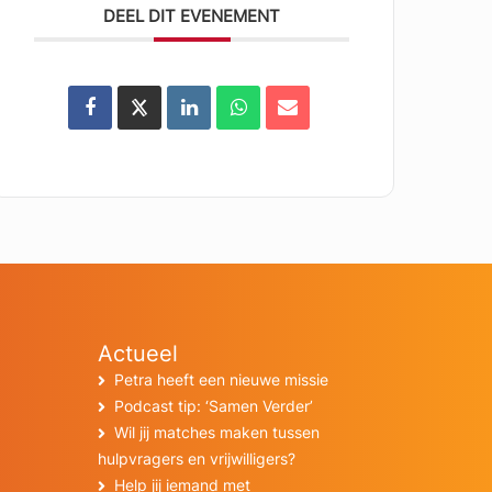
DEEL DIT EVENEMENT
Actueel
Petra heeft een nieuwe missie
Podcast tip: ‘Samen Verder’
Wil jij matches maken tussen
hulpvragers en vrijwilligers?
Help jij iemand met