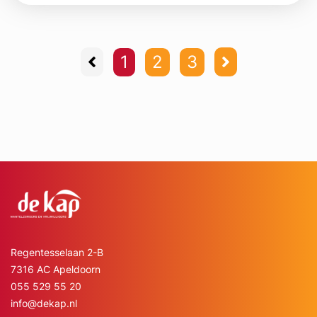
1
2
3
Regentesselaan 2-B
7316 AC Apeldoorn
055 529 55 20
info@dekap.nl